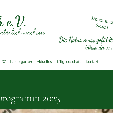
h e.V.
U
nterstütz
Sie uns
atürlich wachsen
Waldkindergarten
Aktuelles
Mitgliedschaft
Kontakt
programm 2023