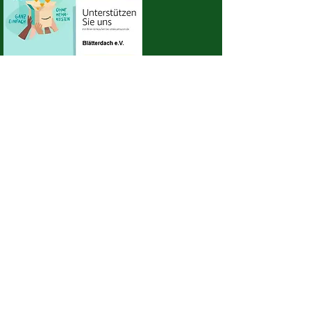
Wir sind außerdem bei Amazon Smile
registriert. Wenn Ihr Euren Amazon-Einkauf
über diesen Link startet
https://smile.amazon.de/
und "Blätterdach"
als Einrichtung
auswählt, die Ihr unterstützen möchtet, so
bekommen wir auch hier einen kleinen
Beitrag gespendet.
Finanziell unterstützen